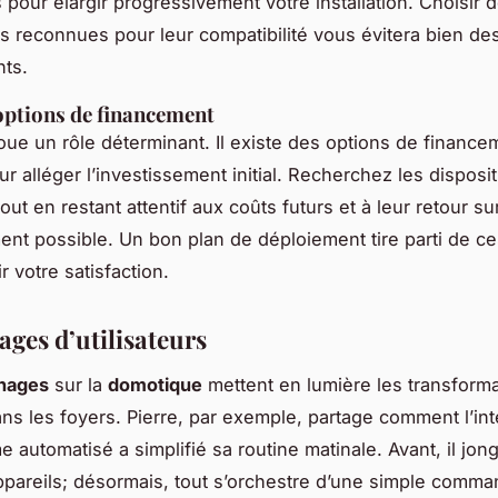
 pour élargir progressivement votre installation. Choisir 
s reconnues pour leur compatibilité vous évitera bien de
ts.
options de financement
oue un rôle déterminant. Il existe des options de finance
ur alléger l’investissement initial. Recherchez les disposit
out en restant attentif aux coûts futurs et à leur retour su
ent possible. Un bon plan de déploiement tire parti de c
r votre satisfaction.
ges d’utilisateurs
nages
sur la
domotique
mettent en lumière les transform
ans les foyers. Pierre, par exemple, partage comment l’int
 automatisé a simplifié sa routine matinale. Avant, il jong
ppareils; désormais, tout s’orchestre d’une simple comma