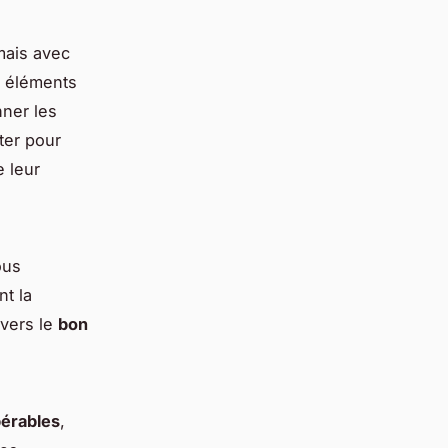
mais avec
s éléments
nner les
ter pour
 leur
ous
nt la
 vers le
bon
pérables
,