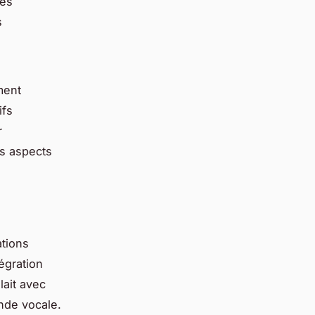
des
s
ment
ifs
r
es aspects
ations
égration
lait avec
nde vocale.