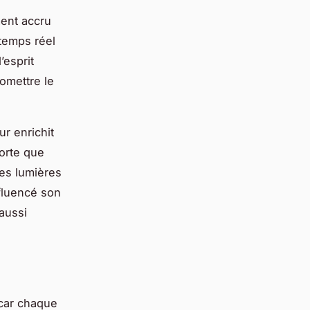
ment accru
 temps réel
’esprit
omettre le
ur enrichit
porte que
des lumières
fluencé son
aussi
 car chaque