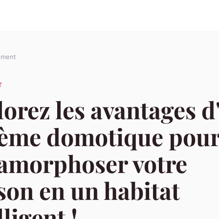
ement
T
orez les avantages 
tème domotique pou
amorphoser votre
on en un habitat
lligent !