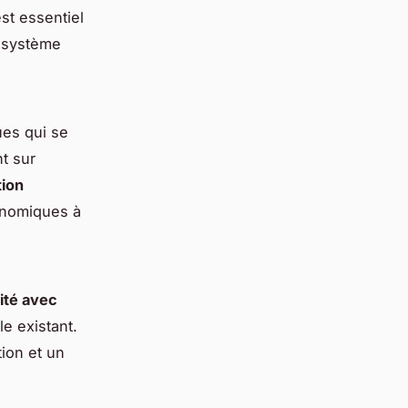
est essentiel
 système
es qui se
t sur
tion
conomiques à
ité avec
e existant.
tion et un