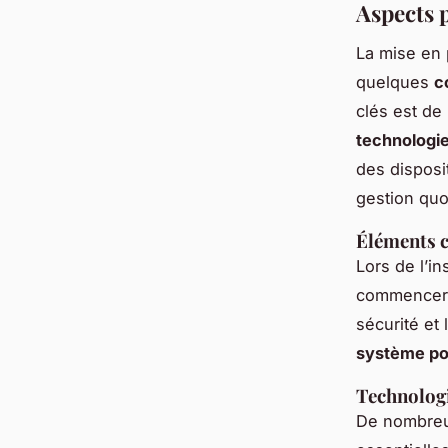
Aspects 
La mise en 
quelques
c
clés est de 
technologi
des disposi
gestion quo
Éléments c
Lors de l’in
commencer p
sécurité et
système po
Technologi
De nombreu