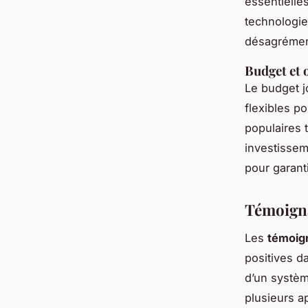
essentielles
technologie
désagrémen
Budget et 
Le budget j
flexibles po
populaires t
investissem
pour garanti
Témoigna
Les
témoig
positives d
d’un système
plusieurs a