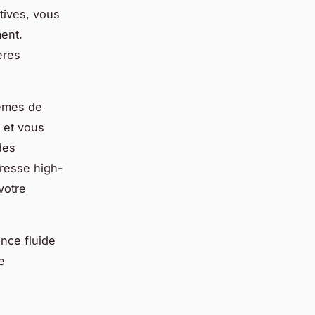
tives, vous
ent.
ères
stèmes de
 et vous
des
eresse high-
votre
nce fluide
e