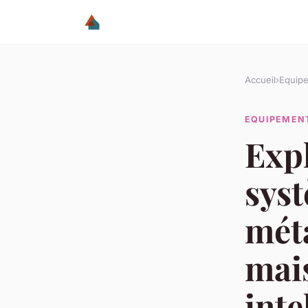
Accueil
›
Equip
EQUIPEMEN
Expl
sys
mét
mais
inte