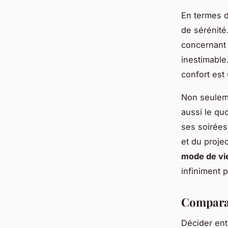
En termes d
de sérénité
concernant l
inestimable
confort est
Non seulemen
aussi le qu
ses soirées
et du proje
mode de vi
infiniment p
Compara
Décider ent