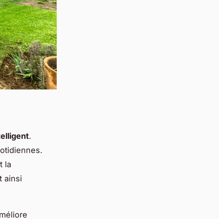
telligent
.
uotidiennes.
 la
 ainsi
méliore