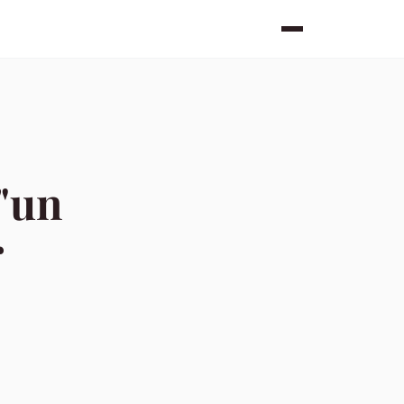
d"un
r