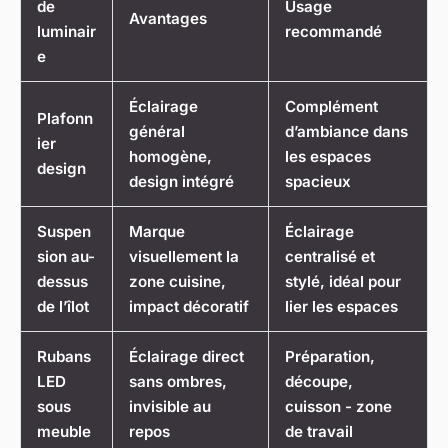
de
Usage
Avantages
luminair
recommandé
e
Éclairage
Complément
Plafonn
général
d’ambiance dans
ier
homogène,
les espaces
design
design intégré
spacieux
Suspen
Marque
Éclairage
sion au-
visuellement la
centralisé et
dessus
zone cuisine,
stylé, idéal pour
de l’îlot
impact décoratif
lier les espaces
Rubans
Éclairage direct
Préparation,
LED
sans ombres,
découpe,
sous
invisible au
cuisson - zone
meuble
repos
de travail