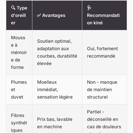
🔍 Type
🩺
d'oreill
✅ Avantages
Recommandati
er
on kiné
Mouss
Soutien optimal,
e à
adaptation aux
Oui, fortement
mémoir
courbes, durabilité
recommandé
e de
élevée
forme
Plumes
Moelleux
Non - manque
et
immédiat,
de maintien
duvet
sensation légère
structurel
Partiel -
Fibres
Prix bas, lavable
déconseillé en
synthét
en machine
cas de douleurs
iques