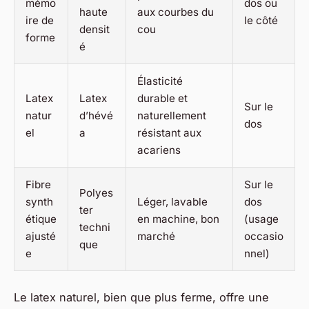
mémo
dos ou
haute
aux courbes du
ire de
le côté
densit
cou
forme
é
Élasticité
Latex
Latex
durable et
Sur le
natur
d’hévé
naturellement
dos
el
a
résistant aux
acariens
Fibre
Sur le
Polyes
synth
Léger, lavable
dos
ter
étique
en machine, bon
(usage
techni
ajusté
marché
occasio
que
e
nnel)
Le latex naturel, bien que plus ferme, offre une